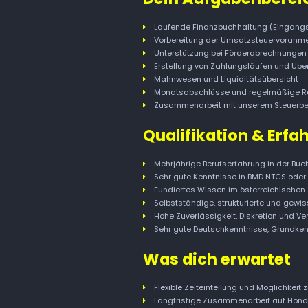
Laufende Finanzbuchhaltung (Eingang
Vorbereitung der Umsatzsteuervoranme
Unterstützung bei Förderabrechnungen 
Erstellung von Zahlungsläufen und Ü
Mahnwesen und Liquiditätsübersicht
Monatsabschlüsse und regelmäßige Rep
Zusammenarbeit mit unserem Steuerber
Qualifikation & Erfa
Mehrjährige Berufserfahrung in der Buc
Sehr gute Kenntnisse in BMD NTCS oder
Fundiertes Wissen im österreichischen 
Selbstständige, strukturierte und gewi
Hohe Zuverlässigkeit, Diskretion und Ver
Sehr gute Deutschkenntnisse, Grundkenn
Was dich erwartet
Flexible Zeiteinteilung und Möglichkeit 
Langfristige Zusammenarbeit auf Honor