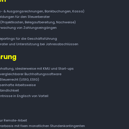
s- & Ausgangsrechnungen, Bankbuchungen, Kassa)
ldungen für den Steuerberater
(Projektkosten, Belegaufbereitung, Nachweise)
berwachung von Zahlungseingängen
ortings für die Geschäftsführung
ater und Unterstützung bei Jahresabschlüssen
hrung
hhaltung, idealerweise mit KMU und Start-ups
 vergleichbarer Buchhaltungssoftware
Steuerrecht (UStG, EStG)
ssenhafte Arbeitsweise
bindlichkeit
tnisse in Englisch von Vorteil
zur Remote-Arbeit
arbasis mit fixen monatlichen Stundenkontingenten