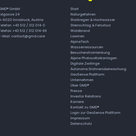
GMD® GmbH
Start
Exlgasse 24
Naturgefahren
A-6020
Innsbruck, Austria
Starkregen & Hochwasser
Telefon:
+43 512 / 312 014-0
Steinschlag & Felssturz
Telefax: +43 512 / 312 014-99
Waldbrand
E-Mail:
contact@gmd.care
Lawinen
AlpineTech
Wasserressourcen
Besucherstromlenkung
Alpine Photovoltaikanlagen
Digitale Zwillinge
Autonome Drohnenüberwachung
GeoSense Plattform
Unternehmen
Über GMD®
Presse
Investor Relations
Karriere
Kontakt zu GMD®
Login zur GeoSense Plattform
Impressum
Datenschutz